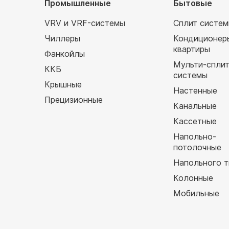
Промышленные
Бытовые
VRV и VRF-системы
Сплит систе
Чиллеры
Кондиционер
квартиры
Фанкойлы
Мульти-спли
ККБ
системы
Крышные
Настенные
Прецизионные
Канальные
Кассетные
Напольно-
потолочные
Напольного т
Колонные
Мобильные