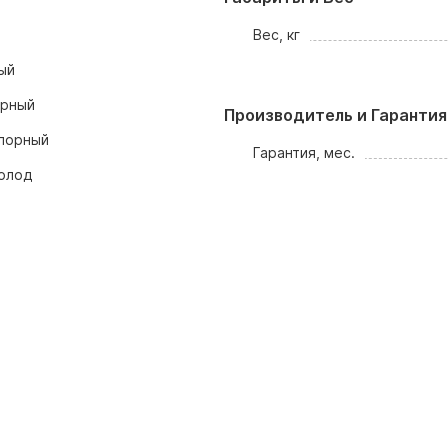
Вес, кг
ый
орный
Производитель и Гарантия
порный
Гарантия, мес.
олод
1