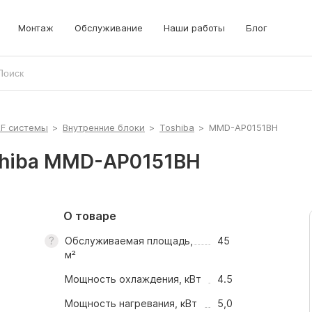
Монтаж
Обслуживание
Наши работы
Блог
RF системы
>
Внутренние блоки
>
Toshiba
>
MMD-AP0151BH
shiba MMD-AP0151BH
О товаре
Обслуживаемая площадь,
45
м²
Мощность охлаждения, кВт
4.5
Мощность нагревания, кВт
5,0