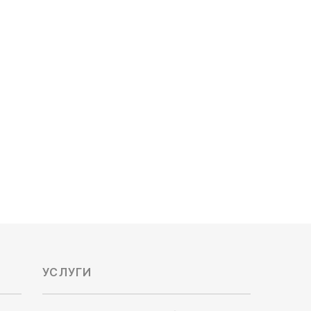
MMD-AP0241BH
Мощность охлаждения, кВт: 7.1
Обслуживаемая площадь, м²: 71
Напор воздуха: средненапорный
187 600
руб
УСЛУГИ