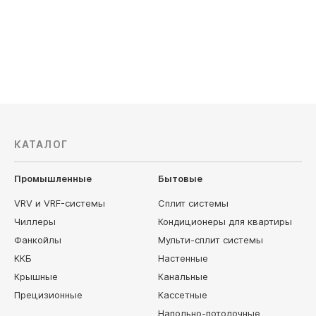
Электропитание, В: 220
Электропи
55 990
руб
144 720
КАТАЛОГ
Промышленные
Бытовые
VRV и VRF-системы
Сплит системы
Чиллеры
Кондиционеры для квартиры
Фанкойлы
Мульти-сплит системы
ККБ
Настенные
Крышные
Канальные
Прецизионные
Кассетные
Напольно-потолочные