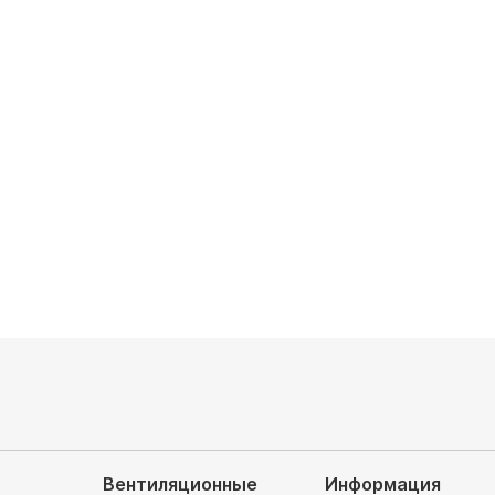
нер Daikin
Electric Mr.Slim PKA-M35LAL/
/RZASG71MV1
PUHZ-ZRP35VKA
сор: инверторный
Компрессор: инверторный
аемая площадь, м²: 68
Обслуживаемая площадь, м²: 35
 охлаждения, кВт: 6.8
Мощность охлаждения, кВт: 3.6
итание, В: 220
Уровень шума, Дб: 36/40/43
руб
523 800
руб
Вентиляционные
Информация