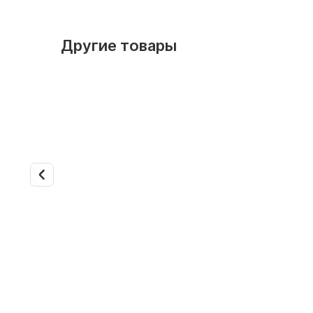
Другие товары
В наличии
Арт. 38857-1
В наличии
Напольно-потолочный
Напольн