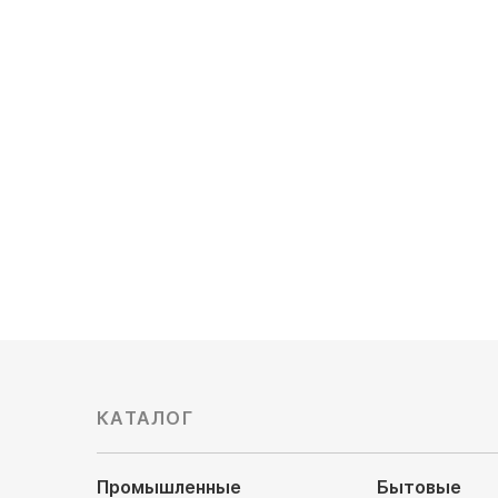
кондиционер Daikin
кондицио
FHA71A9/RZAG71NV1
FHA71A9
Компрессор: инверторный
Компрес
Обслуживаемая площадь, м²: 68
Обслужив
Мощность охлаждения, кВт: 6.8
Мощность
Электропитание, В: 220
Электроп
862 980
руб
721 980
КАТАЛОГ
Промышленные
Бытовые