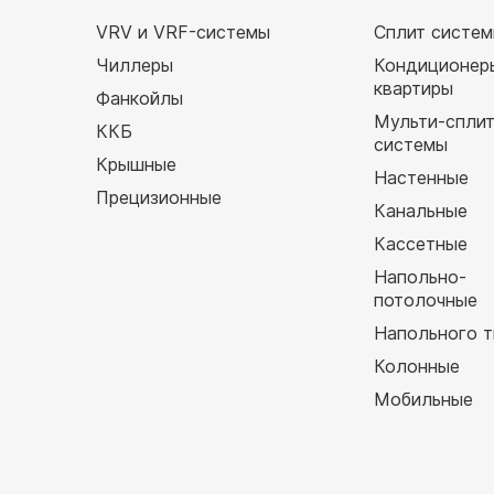
VRV и VRF-системы
Сплит систе
Чиллеры
Кондиционер
квартиры
Фанкойлы
Мульти-спли
ККБ
системы
Крышные
Настенные
Прецизионные
Канальные
Кассетные
Напольно-
потолочные
Напольного т
Колонные
Мобильные