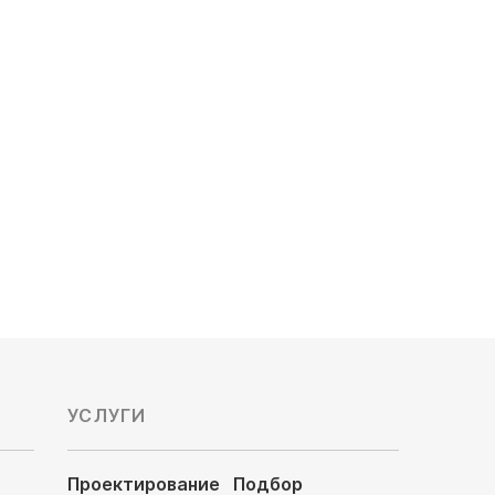
Electric Mr.Slim PKA-
M50LAL/PUHZ-ZRP50VKA
Компрессор: инверторный
Обслуживаемая площадь, м²: 45
Мощность охлаждения, кВт: 4.6
Уровень шума, Дб: 36/40/43
571 800
руб
УСЛУГИ
Проектирование
Подбор