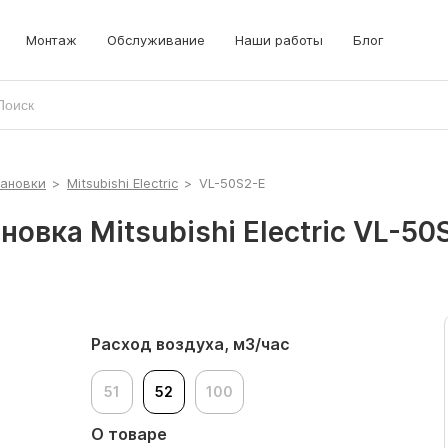
Монтаж
Обслуживание
Наши работы
Блог
тановки
>
Mitsubishi Electric
>
VL-50S2-E
овка Mitsubishi Electric VL-50
Расход воздуха, м3/час
51
52
100
О товаре