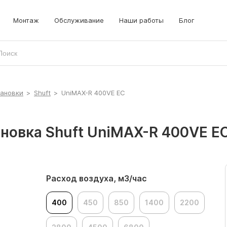
Монтаж
Обслуживание
Наши работы
Блог
тановки
>
Shuft
>
UniMAX-R 400VE EC
новка Shuft UniMAX-R 400VE E
Расход воздуха, м3/час
400
450
850
1400
2200