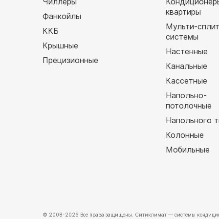
Чиллеры
Кондиционер
квартиры
Фанкойлы
Мульти-спли
ККБ
системы
Крышные
Настенные
Прецизионные
Канальные
Кассетные
Напольно-
потолочные
Напольного т
Колонные
Мобильные
© 2008-2026 Все права защищены.
Ситиклимат
— системы кондицио