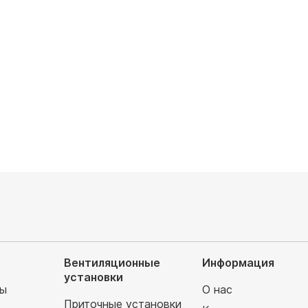
евателя: с водяным
Тип нагревателя: с электрическим
м, с рекуперацией тепла
нагревателем, с рекуперацией тепла
ция тепла: есть
Рекуперация тепла: есть
итание, В: 220
Электропитание, В: 220
00
руб
223 880
руб
Вентиляционные
Информация
установки
мы
О нас
Приточные установки