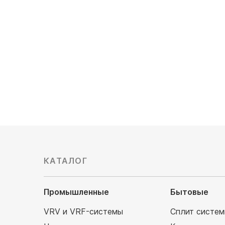
Тип нагревателя: с водяным
Тип нагр
калорифером, с рекуперацией тепла
калориферо
Рекуперация тепла: есть
Рекупера
Электропитание, В: 220
Электроп
11 900 190
руб
1 880 5
КАТАЛОГ
Промышленные
Бытовые
VRV и VRF-системы
Сплит систе