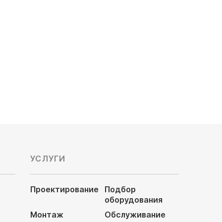
Тип нагревателя: с электрическим
нагревателем, с рекуперацией тепла
Рекуперация тепла: есть
Электропитание, В: 220
223 880
руб
УСЛУГИ
Проектирование
Подбор
оборудования
Монтаж
Обслуживание