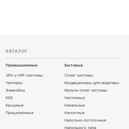
Цена по запросу
Цена по з
КАТАЛОГ
Промышленные
Бытовые
VRV и VRF-системы
Сплит системы
Чиллеры
Кондиционеры для квартиры
Фанкойлы
Мульти-сплит системы
ККБ
Настенные
Крышные
Канальные
Прецизионные
Кассетные
Напольно-потолочные
Напольного типа