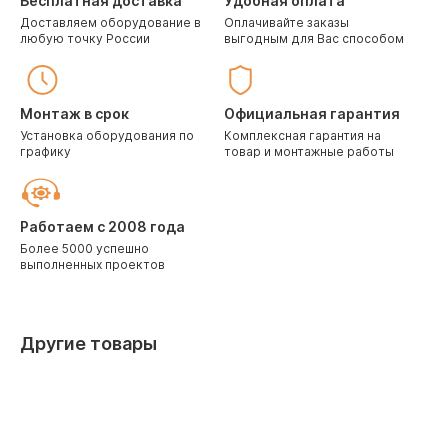
Бесплатная доставка
Удобная оплата
Доставляем оборудование в
Оплачивайте заказы
любую точку России
выгодным для Вас способом
Монтаж в срок
Официальная гарантия
Установка оборудования по
Комплексная гарантия на
графику
товар и монтажные работы
Работаем с 2008 года
Более 5000 успешно
выполненных проектов
Другие товары
С водяным калорифером
С водяным