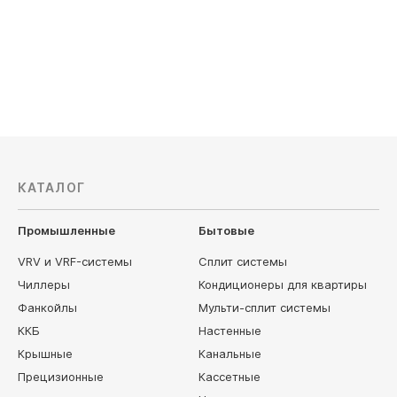
Электропитание, В: 220
Электропи
406 600
руб
469 30
КАТАЛОГ
Промышленные
Бытовые
VRV и VRF-системы
Сплит системы
Чиллеры
Кондиционеры для квартиры
Фанкойлы
Мульти-сплит системы
ККБ
Настенные
Крышные
Канальные
Прецизионные
Кассетные