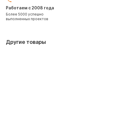
Работаем с 2008 года
Более 5000 успешно
выполненных проектов
Другие товары
С электрическим нагревателем
С водяным