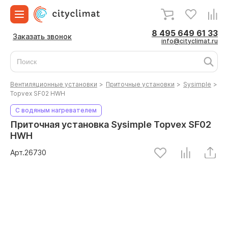
8 495 649 61 33
Заказать звонок
info@cityclimat.ru
Вентиляционные установки
>
Приточные установки
>
Sysimple
>
Topvex SF02 HWH
С водяным нагревателем
Приточная установка Sysimple Topvex SF02
HWH
Арт.
26730