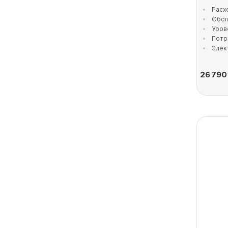
Расх
Обсл
Уров
Потр
Элек
26 790