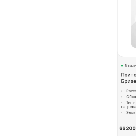
В нал
Прито
Бризе
Расх
Обсл
Тип 
нагрев
Элек
66 200