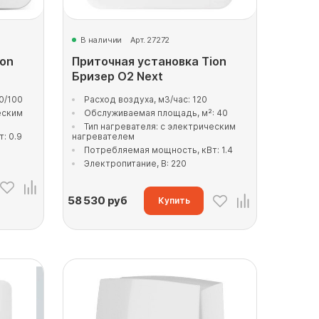
В наличии
Арт. 27272
ion
Приточная установка Tion
Бризер O2 Next
0/100
Расход воздуха, м3/час: 120
еским
Обслуживаемая площадь, м²: 40
Тип нагревателя: с электрическим
: 0.9
нагревателем
Потребляемая мощность, кВт: 1.4
Электропитание, В: 220
58 530
руб
Купить