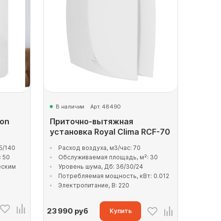
В наличии
Арт. 48490
ion
Приточно-вытяжная
установка Royal Clima RCF-70
5/140
Расход воздуха, м3/час: 70
 50
Обслуживаемая площадь, м²: 30
еским
Уровень шума, Дб: 36/30/24
Потребляемая мощность, кВт: 0.012
Электропитание, В: 220
23 990
руб
Купить