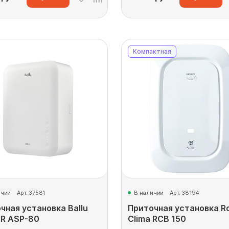
Компактная
ичии
Арт. 37581
В наличии
Арт. 38194
чная установка Ballu
Приточная установка Ro
R ASP-80
Clima RCB 150