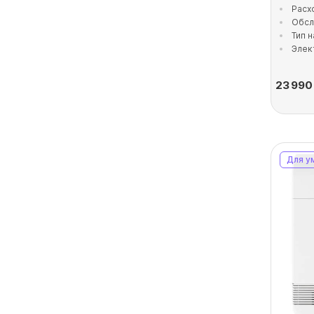
Расх
Обсл
Тип 
Элек
23 990
Для у