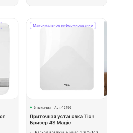
Максимальное информирование
В наличии
Арт. 42196
ion
Приточная установка Tion
Бризер 4S Magic
Расход воздуха, м3/час: 30/75/140