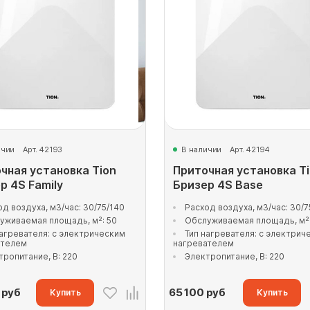
ичии
Арт. 42193
В наличии
Арт. 42194
чная установка Tion
Приточная установка T
р 4S Family
Бризер 4S Base
од воздуха, м3/час: 30/75/140
Расход воздуха, м3/час: 30/7
уживаемая площадь, м²: 50
Обслуживаемая площадь, м²:
нагревателя: с электрическим
Тип нагревателя: с электрич
ателем
нагревателем
тропитание, В: 220
Электропитание, В: 220
руб
65 100
руб
Купить
Купить