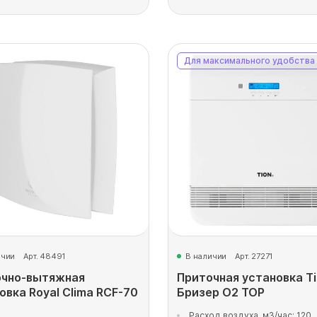
Для максимального удобства
ичии
Арт. 48491
В наличии
Арт. 27271
очно-вытяжная
Приточная установка T
овка Royal Clima RCF-70
Бризер O2 TOP
Расход воздуха, м3/час: 120