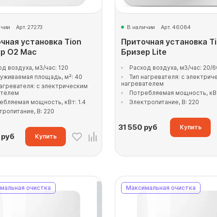
ичии
Арт. 27273
В наличии
Арт. 46084
чная установка Tion
Приточная установка T
р O2 Mac
Бризер Lite
од воздуха, м3/час: 120
Расход воздуха, м3/час: 20/6
уживаемая площадь, м²: 40
Тип нагревателя: с электрич
нагревателем
нагревателя: с электрическим
ателем
Потребляемая мощность, кВт
ебляемая мощность, кВт: 1.4
Электропитание, В: 220
тропитание, В: 220
31 550
руб
Купить
руб
Купить
мальная очистка
Максимальная очистка