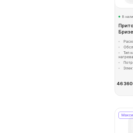
В нал
Прито
Бризе
Расх
Обсл
Тип 
нагрев
Потр
Элек
46 360
Макси