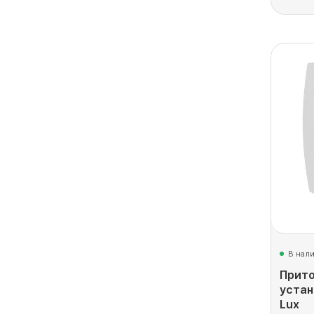
В нал
Прит
устан
Lux