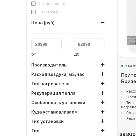
Осушители
(0)
Фильтры
(0)
Цена (руб)
от
до
Производитель
В нал
Расход воздуха, м3/час
Прито
Бризе
Тип нагревателя
Расх
Рекуперация тепла
Обсл
Особенность установки
Тип 
нагрев
Куда устанавливаем
Потр
Элек
Тип установки
Тип
39 800