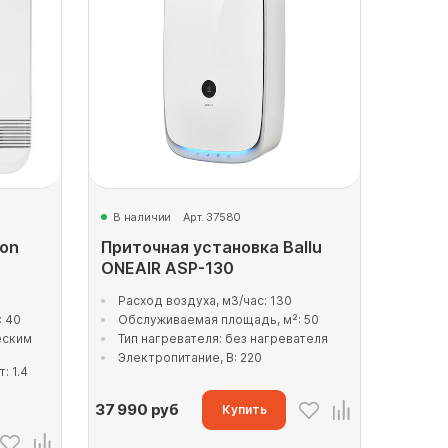
В наличии
Арт. 37580
ion
Приточная установка Ballu
ONEAIR ASP-130
Расход воздуха, м3/час: 130
: 40
Обслуживаемая площадь, м²: 50
еским
Тип нагревателя: без нагревателя
Электропитание, В: 220
: 1.4
37 990
руб
Купить