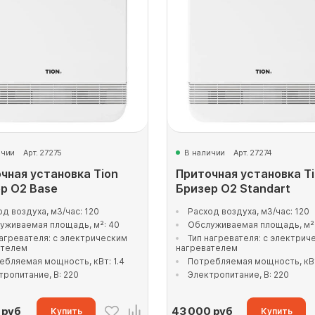
ичии
Арт. 27275
В наличии
Арт. 27274
чная установка Tion
Приточная установка T
р O2 Base
Бризер O2 Standart
од воздуха, м3/час: 120
Расход воздуха, м3/час: 120
уживаемая площадь, м²: 40
Обслуживаемая площадь, м²
нагревателя: с электрическим
Тип нагревателя: с электрич
ателем
нагревателем
ебляемая мощность, кВт: 1.4
Потребляемая мощность, кВт
тропитание, В: 220
Электропитание, В: 220
руб
43 000
руб
Купить
Купить