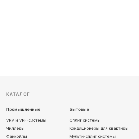
DA140ALCS1R/ DF140ALS3R
Daichi D
Компрессор: инверторный
Компресс
Обслуживаемая площадь, м²: 130
Обслужив
Мощность охлаждения, кВт: 13.4
Мощность 
Электропи
193 990
руб
88 590
КАТАЛОГ
Промышленные
Бытовые
VRV и VRF-системы
Сплит системы
Чиллеры
Кондиционеры для квартиры
Фанкойлы
Мульти-сплит системы