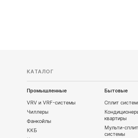
82 500
руб
94 290
КАТАЛОГ
Промышленные
Бытовые
VRV и VRF-системы
Сплит систе
Чиллеры
Кондиционер
квартиры
Фанкойлы
Мульти-спли
ККБ
системы