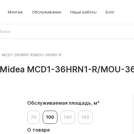
Монтаж
Обслуживание
Наши работы
Блог
>
MCD1-36HRN1-R/MOU-36HN1-R
 Midea MCD1-36HRN1-R/MOU-3
Обслуживаемая площадь, м²
70
100
140
160
О товаре