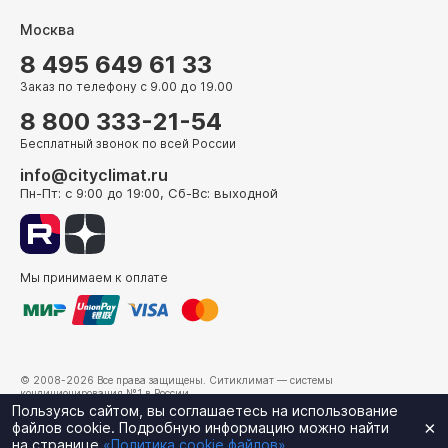
Москва
8 495 649 61 33
Заказ по телефону с 9.00 до 19.00
8 800 333-21-54
Бесплатный звонок по всей России
info@cityclimat.ru
Пн-Пт: с 9:00 до 19:00, Сб-Вс: выходной
Мы принимаем к оплате
© 2008-2026 Все права защищены.
Ситиклимат
— системы
кондиционирования №1 в России.
г. Москва, ул. Электрозаводская, д. 24
Пользуясь сайтом, вы соглашаетесь на использование
×
файлов cookie. Подробную информацию можно найти
на странице
«Политика cookie файлов»
.