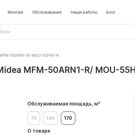
Монтаж
Обслуживание
Наши работы
Блог
MFM-50ARN1-R/ MOU-55HN1-R
Midea MFM-50ARN1-R/ MOU-55
Обслуживаемая площадь, м²
70
140
170
О товаре