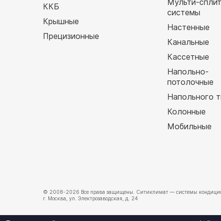
Мульти-спли
ККБ
системы
Крышные
Настенные
Прецизионные
Канальные
Кассетные
Напольно-
потолочные
Напольного т
Колонные
Мобильные
© 2008-2026 Все права защищены.
Ситиклимат
— системы кондицио
г. Москва, ул. Электрозаводская, д. 24