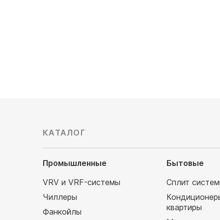
Уровень шума, Дб: 21/28/38
135 700
51 290
руб
КАТАЛОГ
Промышленные
Бытовые
VRV и VRF-системы
Сплит систе
Чиллеры
Кондиционер
квартиры
Фанкойлы