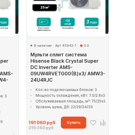
В наличии
Арт. 45942-1
5.0
Мульти сплит система
uper
Hisense Black Crystal Super
DC Inverter AMS-
 AMS-
09UW4RVETG00(B)x3/ AMW3-
W4-
24U4RJC
Кол-во подключаемых блоков: 3
Мощность охлаждения, кВт: 7.0/2.6x3
в: 3
Обслуживаемая площадь, м²: 75/25x3
Уровень шума, Дб: 22/29/34/39
:
39
191 060
руб
Купить
215 740 руб