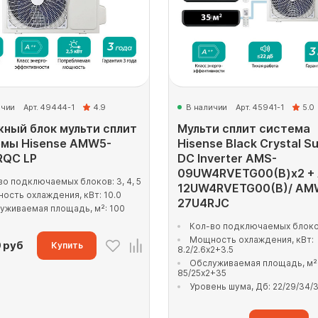
ичии
Арт. 49444-1
4.9
В наличии
Арт. 45941-1
5.0
ный блок мульти сплит
Мульти сплит система
емы Hisense AMW5-
Hisense Black Crystal S
RQC LP
DC Inverter AMS-
09UW4RVETG00(B)x2 +
во подключаемых блоков: 3, 4, 5
12UW4RVETG00(B)/ AM
ость охлаждения, кВт: 10.0
27U4RJC
уживаемая площадь, м²: 100
Кол-во подключаемых блоко
Мощность охлаждения, кВт:
0
руб
Купить
8.2/2.6x2+3.5
Обслуживаемая площадь, м²
85/25x2+35
Уровень шума, Дб: 22/29/34/