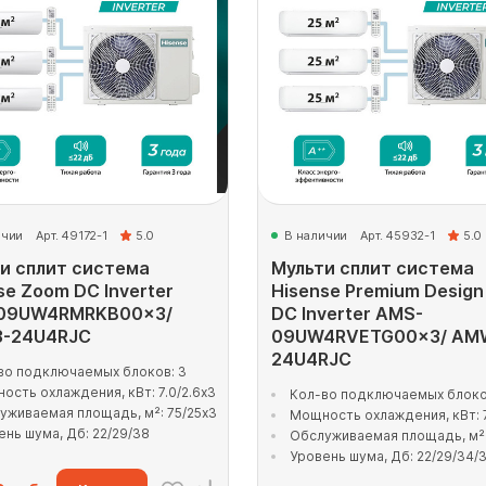
ичии
Арт. 49172-1
5.0
В наличии
Арт. 45932-1
5.0
и сплит система
Мульти сплит система
se Zoom DC Inverter
Hisense Premium Design
09UW4RMRKB00x3/
DC Inverter AMS-
-24U4RJC
09UW4RVETG00x3/ AM
24U4RJC
во подключаемых блоков: 3
ость охлаждения, кВт: 7.0/2.6x3
Кол-во подключаемых блоко
уживаемая площадь, м²: 75/25x3
Мощность охлаждения, кВт: 7
ень шума, Дб: 22/29/38
Обслуживаемая площадь, м²:
Уровень шума, Дб: 22/29/34/