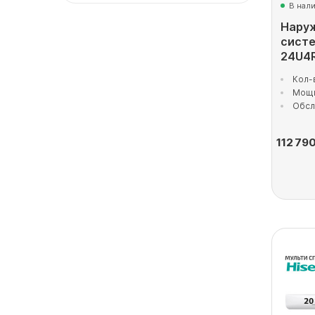
В нал
Наруж
сист
24U4
Кол-
Мощн
Обсл
112 79