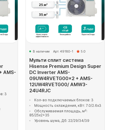
В наличии
Арт. 49180-1
5.0
Мульти сплит система
er
Hisense Premium Design Super
+ AMS-
DC Inverter AMS-
09UW4RVETG00x2 + AMS-
12UW4RVETG00/ AMW3-
24U4RJC
в: 3
Кол-во подключаемых блоков: 3
Мощность охлаждения, кВт: 7.0/2.6x3
:
Обслуживаемая площадь, м²:
85/25x2+35
Уровень шума, Дб: 22/29/34/39