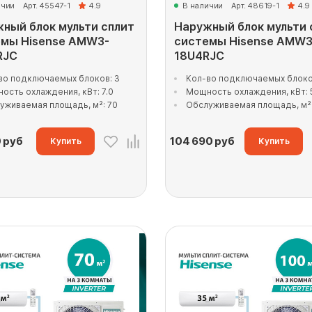
ичии
Арт. 45547-1
4.9
В наличии
Арт. 48619-1
4.9
ный блок мульти сплит
Наружный блок мульти 
емы Hisense AMW3-
системы Hisense AMW3
RJC
18U4RJС
во подключаемых блоков: 3
Кол-во подключаемых блоко
ость охлаждения, кВт: 7.0
Мощность охлаждения, кВт: 
уживаемая площадь, м²: 70
Обслуживаемая площадь, м²:
0
руб
104 690
руб
Купить
Купить