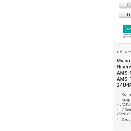
В нал
Мульт
Hisen
AMS-
AMS-
24U4
Кол-
Мощн
7.0/2.15
Обсл
75/20x2
Уров