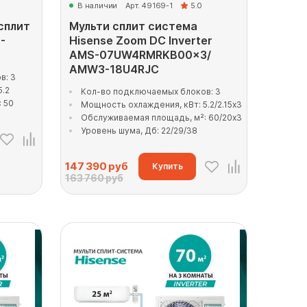
В наличии
Арт. 49169-1
5.0
сплит
Мульти сплит система
-
Hisense Zoom DC Inverter
AMS-07UW4RMRKB00x3/
AMW3-18U4RJC
в: 3
5.2
Кол-во подключаемых блоков: 3
 50
Мощность охлаждения, кВт: 5.2/2.15x3
Обслуживаемая площадь, м²: 60/20x3
Уровень шума, Дб: 22/29/38
147 390
руб
Купить
163 760 руб