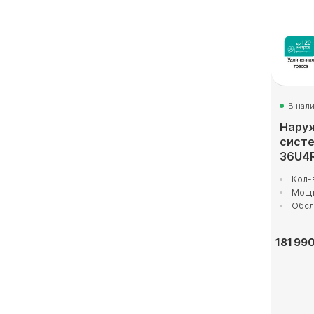
В нал
Наруж
сист
36U4
Кол-
Мощн
Обсл
181 99