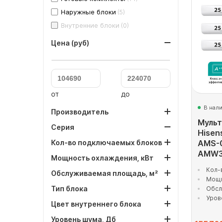
Наружные блоки
(5)
Внутренние блоки
(0)
Цена (руб)
от
до
В нал
Производитель
Мульт
Серия
Hisen
Кол-во подключаемых блоков
AMS-
AMW3
Мощность охлаждения, кВт
Кол-
Обслуживаемая площадь, м²
Мощн
Тип блока
Обсл
Уров
Цвет внутреннего блока
Уровень шума, Дб