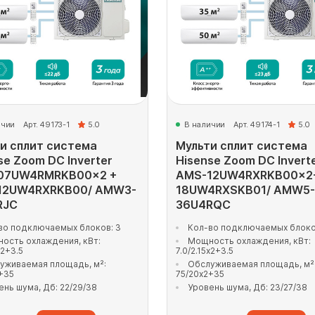
ичии
Арт. 49173-1
5.0
В наличии
Арт. 49174-1
5.0
и сплит система
Мульти сплит система
se Zoom DC Inverter
Hisense Zoom DC Invert
07UW4RMRKB00x2 +
AMS-12UW4RXRKB00x2
12UW4RXRKB00/ AMW3-
18UW4RXSKB01/ AMW5-
RJC
36U4RQC
во подключаемых блоков: 3
Кол-во подключаемых блоко
ость охлаждения, кВт:
Мощность охлаждения, кВт:
x2+3.5
7.0/2.15x2+3.5
уживаемая площадь, м²:
Обслуживаемая площадь, м²
+35
75/20x2+35
ень шума, Дб: 22/29/38
Уровень шума, Дб: 23/27/38