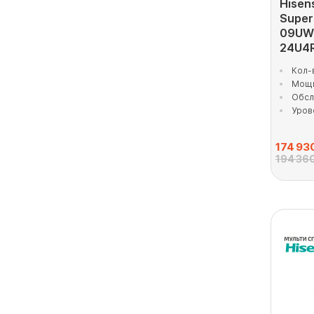
Hisen
Super
09UW
24U4
Кол-
Мощн
Обсл
Уров
174 93
194 360