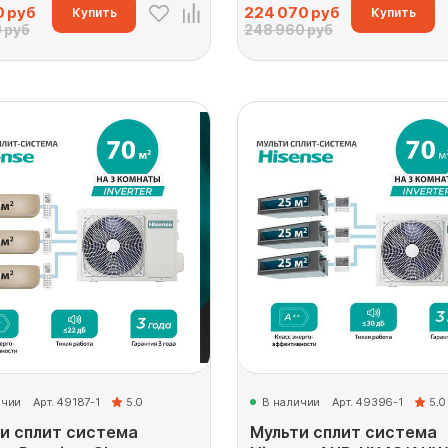
0
руб
224 070
руб
Купить
Купить
 руб
248 960 руб
ичии
Арт. 49187-1
5.0
В наличии
Арт. 49396-1
5.0
и сплит система
Мульти сплит система