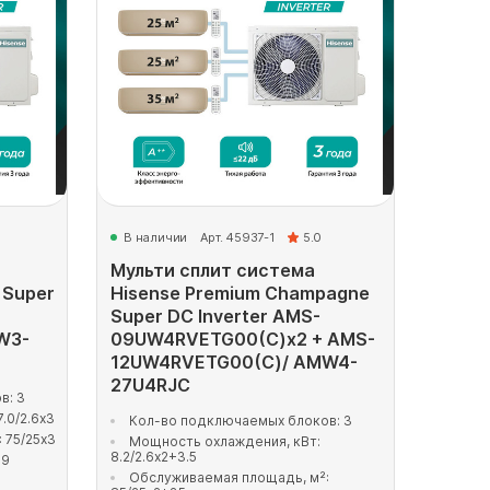
В наличии
Арт. 45937-1
5.0
Мульти сплит система
 Super
Hisense Premium Champagne
Super DC Inverter AMS-
W3-
09UW4RVETG00(С)x2 + AMS-
12UW4RVETG00(С)/ AMW4-
27U4RJC
в: 3
.0/2.6x3
Кол-во подключаемых блоков: 3
 75/25x3
Мощность охлаждения, кВт:
8.2/2.6x2+3.5
39
Обслуживаемая площадь, м²: