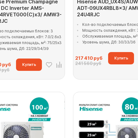
se Premium Champagne
Hisense AUD_UX4S/AUW
 DC Inverter AMS-
ADT-09UX4RBL8x3/ AM
4RVETG00(C)x3/ AMW3-
24U4RJC
RJC
Кол-во подключаемых блоко
Мощность охлаждения, кВт: 7
во подключаемых блоков: 3
Обслуживаемая площадь, м²:
ость охлаждения, кВт: 7.0/2.6x3
Уровень шума, Дб: 30/33/36
уживаемая площадь, м²: 75/25x3
ень шума, Дб: 22/29/34/39
217 410
руб
Купить
241 560 руб
0
руб
Купить
 руб