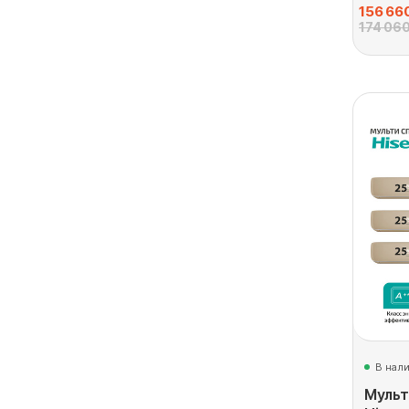
156 66
174 060
В нал
Мульт