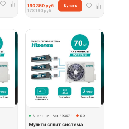
160 350
руб
Купить
178 160 руб
В наличии
Арт. 49397-1
5.0
Мульти сплит система