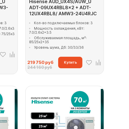
_U
Hisense AUD_UX4S/AUW_U
W3-
ADT-09UX4RBL8x2 + ADT-
12UX4RBL8/ AMW3-24U4RJC
в: 3
Кол-во подключаемых блоков: 3
.0/2.6x3
Мощность охлаждения, кВт:
7.0/2.6x2+3.5
 75/25x3
Обслуживаемая площадь, м²:
85/25x2+35
Уровень шума, Дб: 30/33/36
219 750
руб
Купить
244 160 руб