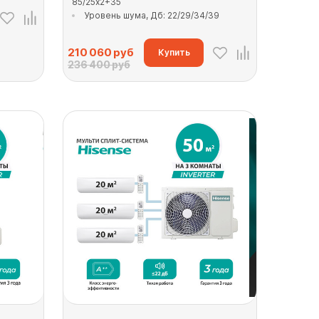
85/25x2+35
Уровень шума, Дб: 22/29/34/39
210 060
руб
Купить
236 400 руб