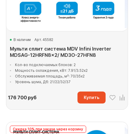
В наличии
Арт. 45582
Мульти сплит система MDV Infini Inverter
MDSAG-12HRFN8x2/ MD3O-27HFN8
Кол-во подключаемых блоков: 2
Мощность охлаждения, кВт: 7.91/3.52x2
Обслуживаемая площадь, м²: 70/35x2
Уровень шума, Дб: 21/22/32/37
176 700
руб
Купить
Скидка 10% при заказе через корзину