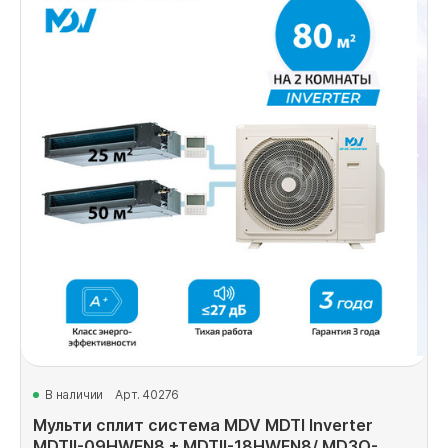
В наличии
Арт. 40276
Мульти сплит система MDV MDTI Inverter
MDTII-09HWFN8 + MDTII-18HWFN8/ MD3O-