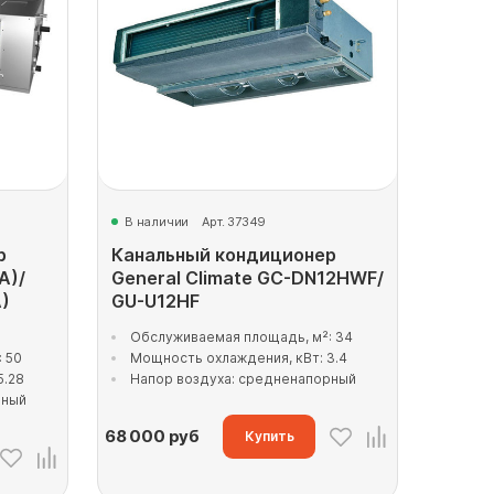
В наличии
Арт. 37349
р
Канальный кондиционер
A)/
General Climate GC-DN12HWF/
)
GU-U12HF
Обслуживаемая площадь, м²: 34
 50
Мощность охлаждения, кВт: 3.4
5.28
Напор воздуха: средненапорный
рный
68 000
руб
Купить