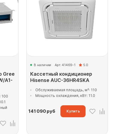
В наличии
Арт. 41469-1
5.0
р Gree
Кассетный кондиционер
W/A1-
Hisense AUC-36HR4SKA
Обслуживаемая площадь, м²: 110
Мощность охлаждения, кВт: 11.0
 100
0.1
рный
141 090
руб
Купить