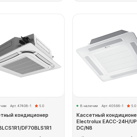
ичии
Арт. 47408-1
5.0
В наличии
Арт. 40566-1
5.0
етный кондиционер
Кассетный кондиционе
i
Electrolux EACC-24H/UP
BLCS1R1/DF70BLS1R1
DC/N8