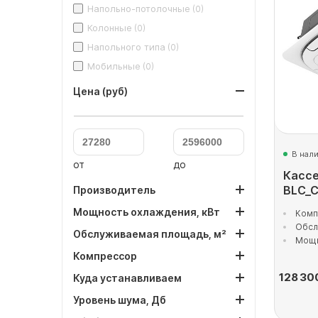
Напольно-потолочные
(0)
Колонные
(0)
Напольного типа
(0)
Мобильные
(0)
Цена (руб)
В нал
от
до
Кассе
BLC_C
Производитель
Мощность охлаждения, кВт
Комп
Обсл
Обслуживаемая площадь, м²
Мощн
Компрессор
128 30
Куда устанавливаем
Уровень шума, Дб