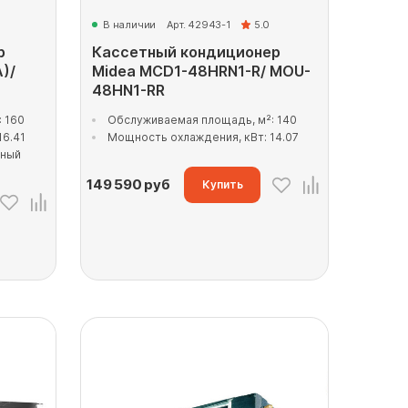
В наличии
Арт. 42943-1
5.0
р
Кассетный кондиционер
)/
Midea MCD1-48HRN1-R/ MOU-
48HN1-RR
 160
Обслуживаемая площадь, м²: 140
16.41
Мощность охлаждения, кВт: 14.07
рный
149 590
руб
Купить