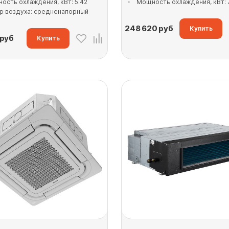
ость охлаждения, кВт: 5.42
Мощность охлаждения, кВт: 7
р воздуха: средненапорный
248 620
руб
Купить
руб
Купить