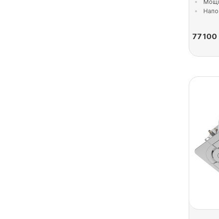
Мощн
Напо
77 100