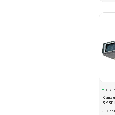
В нал
Канал
SYSPL
Обсл