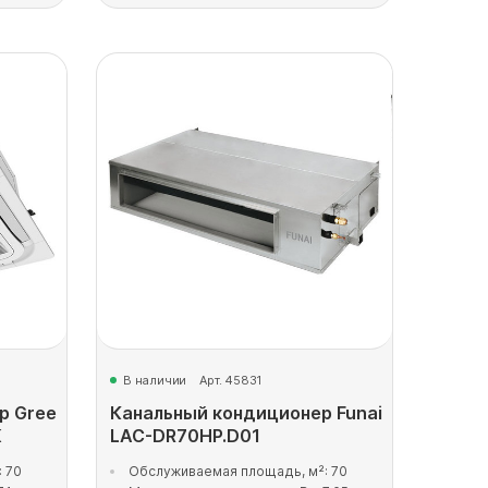
В наличии
Арт. 45831
р Gree
Канальный кондиционер Funai
K
LAC-DR70HP.D01
 70
Обслуживаемая площадь, м²: 70