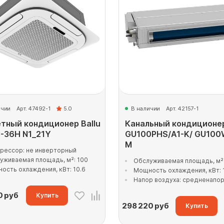
ичии
Арт. 47492-1
5.0
В наличии
Арт. 42157-1
тный кондиционер Ballu
Канальный кондиционе
-36H N1_21Y
GU100PHS/A1-K/ GU100
M
рессор: не инверторный
уживаемая площадь, м²: 100
Обслуживаемая площадь, м²:
ость охлаждения, кВт: 10.6
Мощность охлаждения, кВт: 1
Напор воздуха: средненапо
0
руб
Купить
298 220
руб
Купить