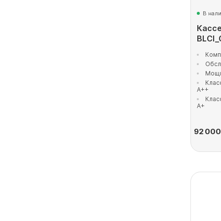
В нал
Кассе
BLCI_
Комп
Обсл
Мощн
Клас
A++
Клас
A+
92 000