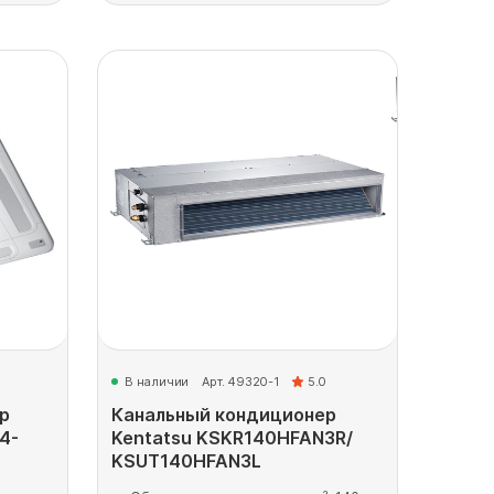
В наличии
Арт. 49320-1
5.0
р
Канальный кондиционер
4-
Kentatsu KSKR140HFAN3R/
KSUT140HFAN3L