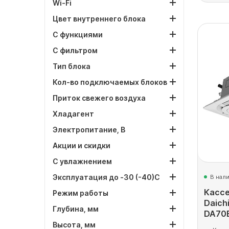
Wi-Fi
Цвет внутреннего блока
С функциями
С фильтром
Тип блока
Кол-во подключаемых блоков
Приток свежего воздуха
Хладагент
Электропитание, В
Акции и скидки
С увлажнением
Эксплуатация до -30 (-40)С
В нал
Касс
Режим работы
Daich
Глубина, мм
DA70
Высота, мм