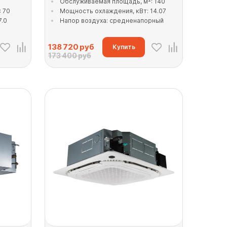
Обслуживаемая площадь, м²: 140
 70
Мощность охлаждения, кВт: 14.07
7.0
Напор воздуха: средненапорный
138 720
руб
Купить
173 400 руб