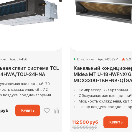
ичии
Арт. 34456
В наличии
Арт. 40822-1
5.0
ьная сплит система TCL
Канальный кондиционе
24HWA/TOU-24HNA
Midea MTIU-18HWFNX(G
MOX330U-18HFN8-Q(GA
уживаемая площадь, м²: 70
ость охлаждения, кВт: 7.2
Компрессор: инверторный
р воздуха: средненапорный
Обслуживаемая площадь, м²:
Мощность охлаждения, кВт: 
Напор воздуха: средненапо
руб
Купить
112 500
руб
Купить
125 000 руб