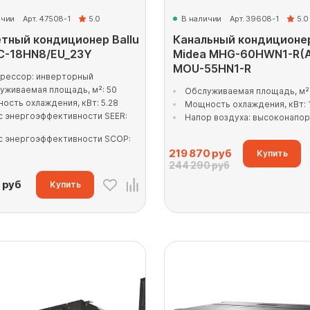
ичии
Арт. 47508-1
5.0
В наличии
Арт. 39608-1
5.0
тный кондиционер Ballu
Канальный кондиционе
C-18HN8/EU_23Y
Midea MHG-60HWN1-R(A
MOU-55HN1-R
рессор: инверторный
уживаемая площадь, м²: 50
Обслуживаемая площадь, м²:
ость охлаждения, кВт: 5.28
Мощность охлаждения, кВт: 
с энергоэффективности SEER:
Напор воздуха: высоконапо
с энергоэффективности SCOP:
219 870
руб
Купить
244 290 руб
руб
Купить