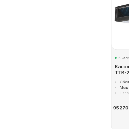
В нал
Канал
TTB-
Обсл
Мощн
Напо
95 270