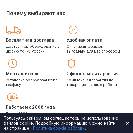
Почему выбирают нас
Бесплатная доставка
Удобная оплата
Доставляем оборудование в
Оплачивайте заказы
любую точку России
выгодным для Вас способом
Монтаж в срок
Официальная гарантия
Установка оборудования по
Комплексная гарантия на
графику
товар и монтажные работы
Работаем с 2008 года
Более 5000 успешно
Пользуясь сайтом, вы соглашаетесь на использование
выполненных проектов
×
файлов cookie. Подробную информацию можно найти
на странице
«Политика cookie файлов»
.