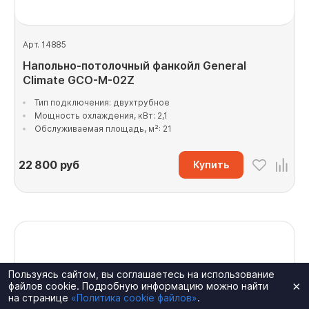
Арт. 14885
Напольно-потолочный фанкойл General
Climate GCO-M-02Z
Тип подключения: двухтрубное
Мощность охлаждения, кВт: 2,1
Обслуживаемая площадь, м²: 21
22 800
руб
Купить
Пользуясь сайтом, вы соглашаетесь на использование
×
файлов cookie. Подробную информацию можно найти
на странице
«Политика cookie файлов»
.